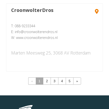
CroonwolterDros
T: 088-9233344
E: info@croonwolterendros.nl
W: www.croonwolterendros.nl
Marten Meesweg 25, 3068 AV Rotterdam
«
1
2
3
4
5
»