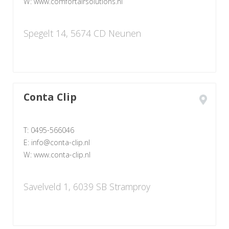
W: www.comfortairsolutions.nl
Spegelt 14, 5674 CD Neunen
Conta Clip
T: 0495-566046
E: info@conta-clip.nl
W: www.conta-clip.nl
Savelveld 1, 6039 SB Stramproy