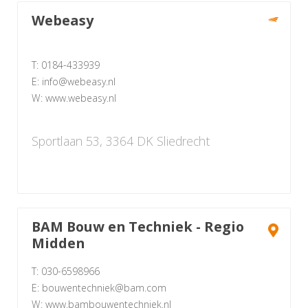
Webeasy
T: 0184-433939
E: info@webeasy.nl
W: www.webeasy.nl
Sportlaan 53, 3364 DK Sliedrecht
BAM Bouw en Techniek - Regio
Midden
T: 030-6598966
E: bouwentechniek@bam.com
W: www.bambouwentechniek.nl