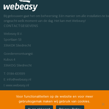
Bij gebouwen gaat het om beheersing. Eén manier om alle installaties t
ongeacht welk moment van de dag. Het kan met Webeasy!
CONTACTGEGEVENS
Webeasy B.V.
Sportlaan 53
3364 DK Sliedrecht
Goederenontvangst:
Kubus 4
3364 DG Sliedrecht
T:
0184-433939
E:
info@webeasy.nl
I:
www.webeasy.nl
Voor functionaliteiten op de website en voor meer
© Copyright 2026. Alle rechten voorbehouden |
Privacy Policy
gebruiksgemak maken wij gebruik van cookies.