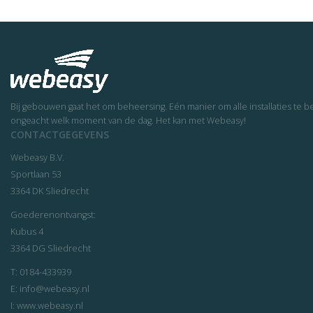
Bij gebouwen gaat het om beheersing. Eén manier om alle installaties t
ongeacht welk moment van de dag. Het kan met Webeasy!
CONTACTGEGEVENS
Webeasy B.V.
Sportlaan 53
3364 DK Sliedrecht
Goederenontvangst:
Kubus 4
3364 DG Sliedrecht
T:
0184-433939
E:
info@webeasy.nl
I:
www.webeasy.nl