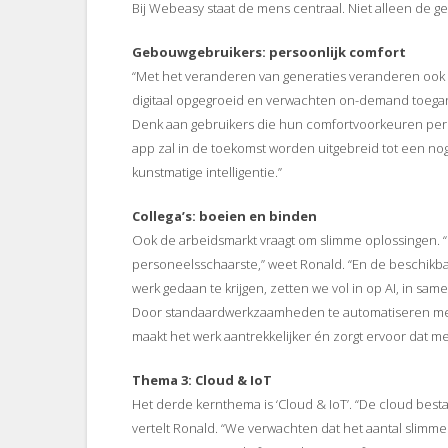
Bij Webeasy staat de mens centraal. Niet alleen de g
Gebouwgebruikers: persoonlijk comfort
“Met het veranderen van generaties veranderen ook hu
digitaal opgegroeid en verwachten on-demand toegang 
Denk aan gebruikers die hun comfortvoorkeuren per 
app zal in de toekomst worden uitgebreid tot een no
kunstmatige intelligentie.”
Collega’s: boeien en binden
Ook de arbeidsmarkt vraagt om slimme oplossingen.
personeelsschaarste,” weet Ronald. “En de beschikb
werk gedaan te krijgen, zetten we vol in op AI, in sa
Door standaardwerkzaamheden te automatiseren met Ag
maakt het werk aantrekkelijker én zorgt ervoor dat men
Thema 3: Cloud & IoT
Het derde kernthema is ‘Cloud & IoT’. “De cloud bestaat 
vertelt Ronald. “We verwachten dat het aantal slimme 