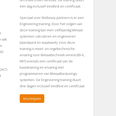
techniek is een vereiste. De training duurt
één dag inclusief eindtest en certificaat.
Speciaal voor Webeasy partners is er een
Engineering training. Door het volgen van
deze training kan men zelfstandig klimaat-
r.
systemen calculeren en engineeren
 wilt
(standaard en maatwerk). Voor deze
an
training is meet- en regeltechnische
EMS
ervaring voor klimaattechniek vereist (Kli-A,
MIT) evenals een certificaat van de
basistraining en ervaring met
 GACS
programmeren van klimaatbesturings-
t
systemen. De Engineering training duurt
drie dagen inclusief eindtest en certificaat.
Inschrijven