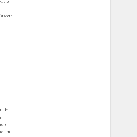
skasten
stemt.”
én de
n
mooi
gie om