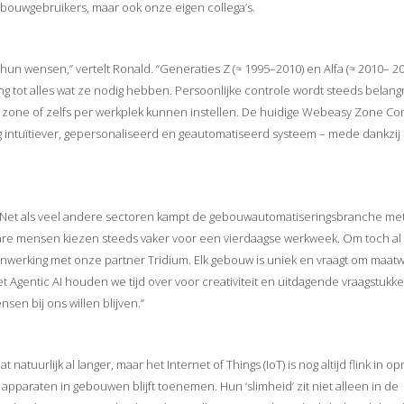
ebouwgebruikers, maar ook onze eigen collega’s.
n wensen,” vertelt Ronald. “Generaties Z (≈ 1995–2010) en Alfa (≈ 2010– 202
tot alles wat ze nodig hebben. Persoonlijke controle wordt steeds belangri
zone of zelfs per werkplek kunnen instellen. De huidige Webeasy Zone Con
g intuïtiever, gepersonaliseerd en geautomatiseerd systeem – mede dankzij
 “Net als veel andere sectoren kampt de gebouwautomatiseringsbranche me
are mensen kiezen steeds vaker voor een vierdaagse werkweek. Om toch al
menwerking met onze partner Tridium. Elk gebouw is uniek en vraagt om maatw
entic AI houden we tijd over voor creativiteit en uitdagende vraagstukke
sen bij ons willen blijven.”
natuurlijk al langer, maar het Internet of Things (IoT) is nog altijd flink in op
apparaten in gebouwen blijft toenemen. Hun ‘slimheid’ zit niet alleen in de