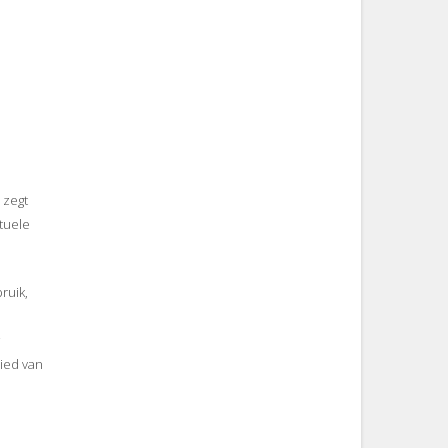
 zegt
tuele
ruik,
ied van