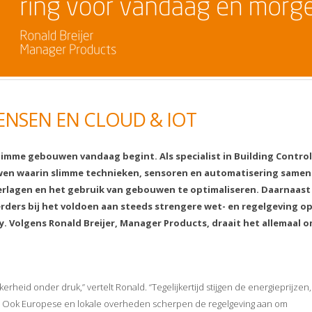
ENSEN EN CLOUD & IOT
imme gebouwen vandaag begint. Als specialist in Building Control
uwen waarin slimme technieken, sensoren en automatisering sam
erlagen en het gebruik van gebouwen te optimaliseren. Daarnaast
ers bij het voldoen aan steeds strengere wet- en regelgeving op
. Volgens Ronald Breijer, Manager Products, draait het allemaal o
rheid onder druk,” vertelt Ronald. “Tegelijkertijd stijgen de energieprijzen,
uik. Ook Europese en lokale overheden scherpen de regelgeving aan om