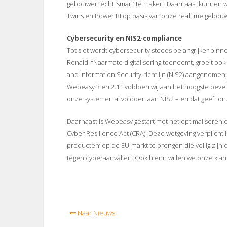
gebouwen écht ‘smart’ te maken. Daarnaast kunnen we
Twins en Power BI op basis van onze realtime gebouwd
Cybersecurity en NIS2-compliance
Tot slot wordt cybersecurity steeds belangrijker binn
Ronald. “Naarmate digitalisering toeneemt, groeit o
and Information Security-richtlijn (NIS2) aangenomen
Webeasy 3 en 2.11 voldoen wij aan het hoogste beveili
onze systemen al voldoen aan NIS2 – en dat geeft on
Daarnaast is Webeasy gestart met het optimaliseren
Cyber Resilience Act (CRA). Deze wetgeving verplicht 
producten’ op de EU-markt te brengen die veilig zij
tegen cyberaanvallen. Ook hierin willen we onze kla
Naar Nieuws