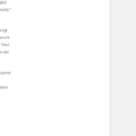
ital
eady.”
 zegt
etwork
. “Met
t dat
ropese
maken