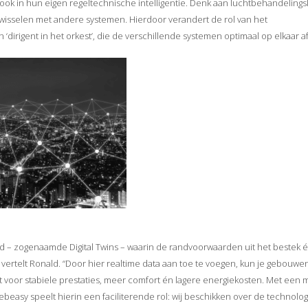
r ook in hun eigen regeltechnische intelligentie. Denk aan luchtbehandeling
wisselen met andere systemen. Hierdoor verandert de rol van het
rigent in het orkest’, die de verschillende systemen optimaal op elkaar af
d – zogenaamde Digital Twins – waarin de randvoorwaarden uit het bestek 
rtelt Ronald. “Door hier realtime data aan toe te voegen, kun je gebouwe
t voor stabiele prestaties, meer comfort én lagere energiekosten. Met een 
easy speelt hierin een faciliterende rol: wij beschikken over de technolo