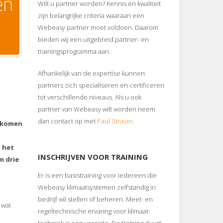
Wilt u partner worden? Kennis en kwaliteit
zijn belangrijke criteria waaraan een
Webeasy partner moet voldoen. Daarom
bieden wij een uitgebreid partner- en
trainingsprogramma aan.
Afhankelijk van de expertise kunnen
partners zich specialiseren en certificeren
tot verschillende niveaus. Als u ook
partner van Webeasy wilt worden neem
dan contact op met
Paul Straver
.
enkomen
 het
INSCHRIJVEN VOOR TRAINING
m drie
Er is een basistraining voor iedereen die
Webeasy klimaatsystemen zelfstandig in
bedrijf wil stellen of beheren. Meet- en
 wat
regeltechnische ervaring voor klimaat-