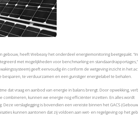
n gebouw, heeft Webeasy het onderdeel energiemonitoring beetgepakt. “In
egreerd met mogelijkheden voor benchmarking en standaardrapportages,”
ewakingssysteem) geeft eenvoudig én conform de wetgeving inzicht in het ac
te besparen, te verduurzamen en een gunstiger energielabel te behalen.
tme dat vraag en aanbod van energie in balans brengt. Door opwekking, verb
 combineren, kunnen we energie nog efficiënter inzetten. En alles wordt
ng. Deze verslaglegging is bovendien een vereiste binnen het GACS (Gebouw
saties kunnen aantonen dat zij voldoen aan wet- en regelgeving op het geb