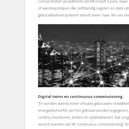
connectiviteit via platforms als Microsoft Azure, maa
of warmtepompen die zelfstandig regelen en data uit
gebouwbeheersysteem steeds meer naar die van een ‘di
Digital twins en continuous commissioning
“Er worden steeds meer virtuele gebouwen ontwikkel
energiebehoefte van het gebouw worden ingegeven, ve
continu monitoren, testen en optimaliseren. Dat zorg
woord noemen we dit ‘continuous commissioning’. Web