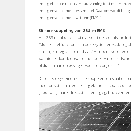
energiebesparing en verduurzaming te stimuleren. Voo
energiemanagement essentieel. Daarom wordt het g
energiemanagementsysteem (EMS).”
Slimme koppeling van GBS en EMS
Het GBS monitort en optimaliseert de technische insta
“Momenteel functioneren deze systemen vaak nog als los
sturen, is integratie onmisbaar.” Hij noemt voorbee
warmte- en koudeopslag of het laden van elektrisc
bijdragen aan oplossingen voor netcongestie.”
Door deze systemen slim te koppelen, ontstaat de 
meer omvat dan alleen energiebeheer – zoals comfort e
gebouweigenaren in staat om energiegebruik verder t