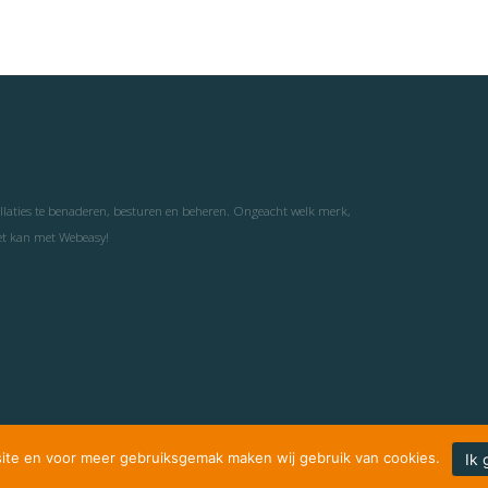
llaties te benaderen, besturen en beheren. Ongeacht welk merk,
et kan met Webeasy!
site en voor meer gebruiksgemak maken wij gebruik van cookies.
Ik 