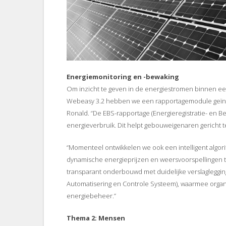
Energiemonitoring en -bewaking
Om inzicht te geven in de energiestromen binnen ee
Webeasy 3.2 hebben we een rapportagemodule geïnt
Ronald. “De EBS-rapportage (Energieregistratie- en B
energieverbruik. Dit helpt gebouweigenaren gericht 
“Momenteel ontwikkelen we ook een intelligent algori
dynamische energieprijzen en weersvoorspellingen te
transparant onderbouwd met duidelijke verslagleggi
Automatisering en Controle Systeem), waarmee organi
energiebeheer.”
Thema 2: Mensen