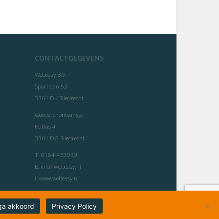
CONTACTGEGEVENS
Webeasy B.V.
Sportlaan 53
3364 DK Sliedrecht
Goederenontvangst:
Kubus 4
3364 DG Sliedrecht
T:
0184-433939
E:
info@webeasy.nl
I:
www.webeasy.nl
ga akkoord
Privacy Policy