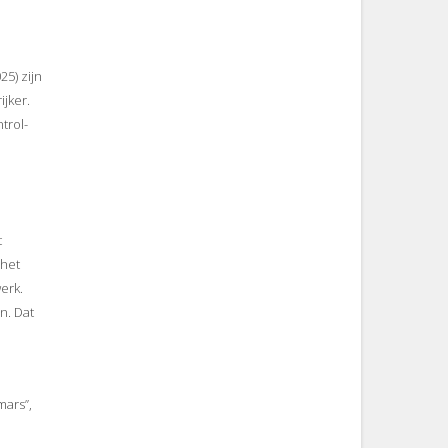
5) zijn
jker.
trol-
t
 het
erk.
n. Dat
mars”,