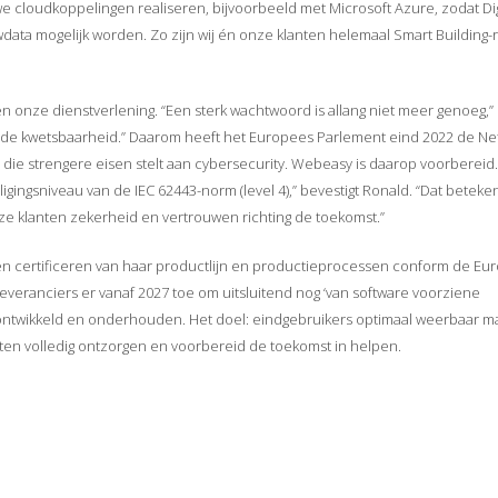
 cloudkoppelingen realiseren, bijvoorbeeld met Microsoft Azure, zodat Dig
ata mogelijk worden. Zo zijn wij én onze klanten helemaal Smart Building-r
en onze dienstverlening. “Een sterk wachtwoord is allang niet meer genoeg,”
ok de kwetsbaarheid.” Daarom heeft het Europees Parlement eind 2022 de N
, die strengere eisen stelt aan cybersecurity. Webeasy is daarop voorbereid
gingsniveau van de IEC 62443-norm (level 4),” bevestigt Ronald. “Dat beteken
ze klanten zekerheid en vertrouwen richting de toekomst.”
 en certificeren van haar productlijn en productieprocessen conform de Eu
leveranciers er vanaf 2027 toe om uitsluitend nog ‘van software voorziene
n ontwikkeld en onderhouden. Het doel: eindgebruikers optimaal weerbaar 
nten volledig ontzorgen en voorbereid de toekomst in helpen.