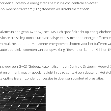
r een succesvolle energietransitie zijn inzicht, controle en actief
ebouwbeheersysteem (GBS) steeds vaker uitgebreid met een
llaties in een gebouw, terwijl het EMS zich specifiek richt op energiebehee
se silo’s,” legt Ronald uit. “Maar als je écht slimmer en energie-efficiënter
lden zoals het benutten van zonne-energieoverschotten voor het bufferen v
he auto’s op piekmomenten van zonopwekking. “Bovendien kunnen GBS en 
basis voor een GACS (Gebouw Automatisering en Controle Systeem). Hoewel
n binnenklimaat – speelt het juist in deze context een sleutelrol. Het stel
e optimaliseren, zonder concessies te doen aan comfort of prestaties.