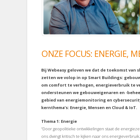
ONZE FOCUS: ENERGIE, M
Bij Webeasy geloven we dat de toekomst van sl
zetten we volop in op Smart Buildings: gebo
om comfort te verhogen, energieverbruik te v
ondersteunen we gebouweigenaren en -beheerd
gebied van energiemonitoring en cybersecurity
kernthema’s: Energie, Mensen en Cloud & IoT.
Thema 1: Energie
“Door geopolitieke ontwikkelingen staat de energiezeke
ons dwingt kritisch te kijken naar ons energieverbr