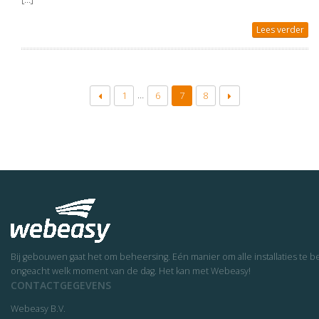
Lees verder
…
1
6
7
8
Bij gebouwen gaat het om beheersing. Eén manier om alle installaties t
ongeacht welk moment van de dag. Het kan met Webeasy!
CONTACTGEGEVENS
Webeasy B.V.