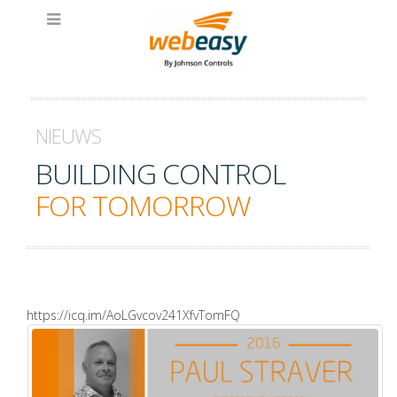
NIEUWS
BUILDING CONTROL
FOR TOMORROW
https://icq.im/AoLGvcov241XfvTomFQ